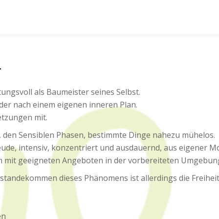
L
ungsvoll als Baumeister seines Selbst.
der nach einem eigenen inneren Plan.
etzungen mit.
, den Sensiblen Phasen, bestimmte Dinge nahezu mühelos.
reude, intensiv, konzentriert und ausdauernd, aus eigener M
 um mit geeigneten Angeboten in der vorbereiteten Umgebun
standekommen dieses Phänomens ist allerdings die Freiheit
en